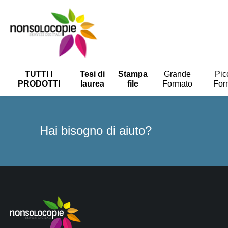
TUTTI I
Tesi di
Stampa
Grande
Pic
PRODOTTI
laurea
file
Formato
For
Hai bisogno di aiuto?