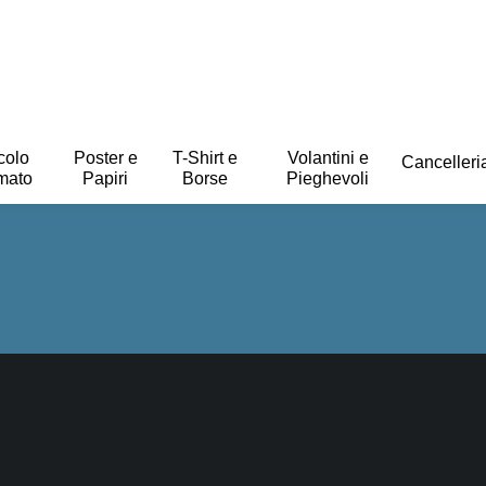
colo
Poster e
T-Shirt e
Volantini e
Cancelleri
mato
Papiri
Borse
Pieghevoli